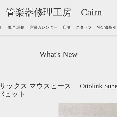
管楽器修理工房 Cairn
介
修理 調整
営業カレンダー
店舗
スタッフ
特定商取引
What's New
 マウスピース Ottolink Super To
リーバビット