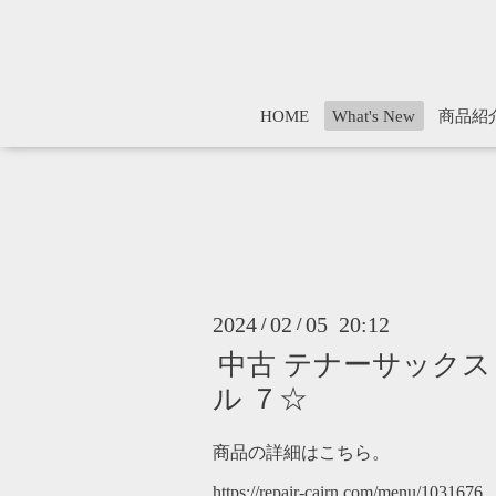
HOME
What's New
商品紹
2024
02
05 20:12
/
/
中古 テナーサックス マ
ル ７☆
商品の詳細はこちら。
https://repair-cairn.com/menu/1031676