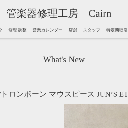
管楽器修理工房 Cairn
介
修理 調整
営業カレンダー
店舗
スタッフ
特定商取引
What's New
ロンボーン マウスピース JUN’S ET2