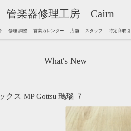
管楽器修理工房 Cairn
介
修理 調整
営業カレンダー
店舗
スタッフ
特定商取引
What's New
 MP Gottsu 瑪瑙 ７