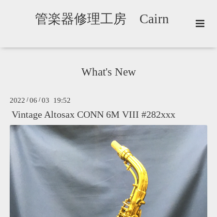
管楽器修理工房 Cairn
What's New
2022
/
06
/
03 19:52
Vintage Altosax CONN 6M VIII #282xxx