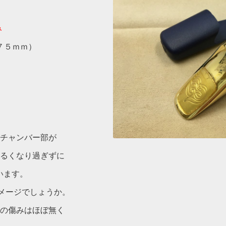
み
７５ｍｍ）
チャンバー部が
るくなり過ぎずに
います。
イメージでしょうか。
の傷みはほぼ無く