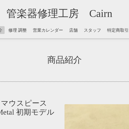
管楽器修理工房 Cairn
介
修理 調整
営業カレンダー
店舗
スタッフ
特定商取引
商品紹介
 マウスピース
８ Metal 初期モデル